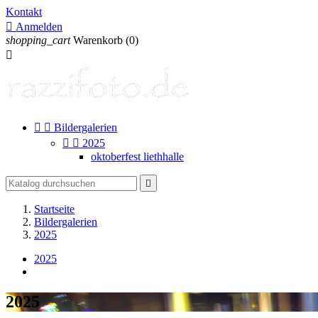
Kontakt

Anmelden
shopping_cart
Warenkorb
(0)



Bildergalerien


2025
oktoberfest liethhalle

Startseite
Bildergalerien
2025
2025
2025