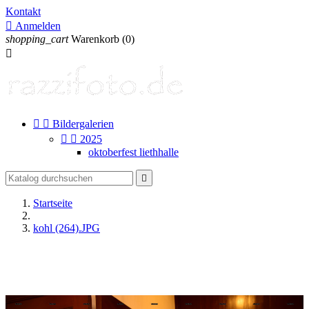
Kontakt

Anmelden
shopping_cart
Warenkorb
(0)



Bildergalerien


2025
oktoberfest liethhalle

Startseite
kohl (264).JPG