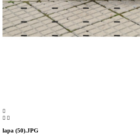



lapa (50).JPG