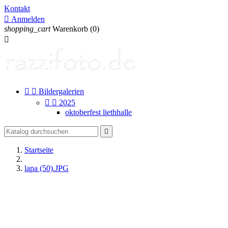
Kontakt

Anmelden
shopping_cart
Warenkorb
(0)



Bildergalerien


2025
oktoberfest liethhalle

Startseite
lapa (50).JPG