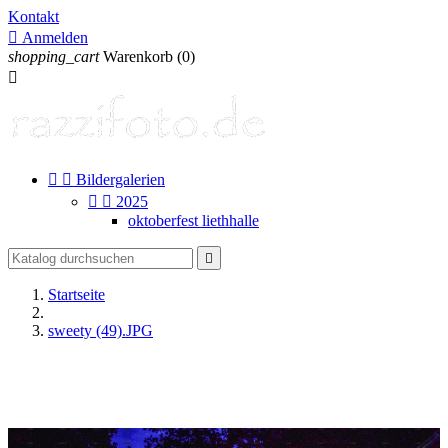
Kontakt

Anmelden
shopping_cart
Warenkorb
(0)



Bildergalerien


2025
oktoberfest liethhalle

Startseite
sweety (49).JPG